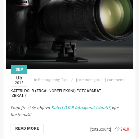
SEP
05
in
Photography
,
Tips
[comment_count] comments
2013
KATERI DSLR (ZRCALNOREFLEKSNI) FOTOAPARAT
IZBRATI?
Poglejte si še objavo
Kateri DSLR fotoaparat izbrati?
, kjer
boste našli
READ MORE
[totalcount]
2418