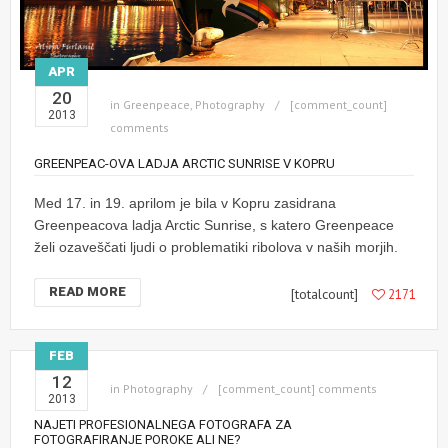
APR
20
in
Greenpeace
,
Photography
[comment_count]
2013
comments
GREENPEAC-OVA LADJA ARCTIC SUNRISE V KOPRU
Med 17. in 19. aprilom je bila v Kopru zasidrana
Greenpeacova ladja Arctic Sunrise, s katero Greenpeace
želi ozaveščati ljudi o problematiki ribolova v naših morjih.
READ MORE
[totalcount]
2171
FEB
12
in
Photography
[comment_count] comments
2013
NAJETI PROFESIONALNEGA FOTOGRAFA ZA
FOTOGRAFIRANJE POROKE ALI NE?