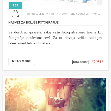
SEP
23
in
Photography
,
Tips
[comment_count] comments
2014
NASVET ZA BOLJŠE FOTOGRAFIJE
Se dostikrat vprašate, zakaj vaše fotografije niso takšne kot
fotografije profesionalcev? Za to obstaja veliko razlogov.
Eden izmed teh je obdelava.
READ MORE
[totalcount]
2512