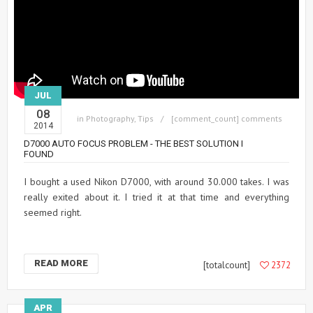
JUL
08
in
Photography
,
Tips
[comment_count] comments
2014
D7000 AUTO FOCUS PROBLEM - THE BEST SOLUTION I
FOUND
I bought a used Nikon D7000, with around 30.000 takes. I was
really exited about it. I tried it at that time and everything
seemed right.
READ MORE
[totalcount]
2372
APR