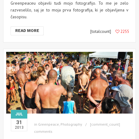
Greenpeaceu objavili tudi mojo fotografijo. To me je zelo
razveselilo, saj je to moja prva fotografija, ki je objavljena v
časopisu.
READ MORE
[totalcount]
2255
JUL
31
in
Greenpeace
,
Photography
[comment_count]
2013
comments