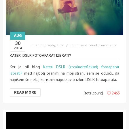
AUG
30
in
Photography
,
Tips
[comment_count] comments
2014
KATERI DSLR FOTOAPARAT IZBRATI?
Ker je bil blog
Kateri DSLR (zrcalnorefleksni) fotoaparat
izbrati?
med najbolj branimi na moji strani, sem se odločil, da
napišem še nekaj koristnih napotkov o izbiri DSLR fotoaparata.
READ MORE
[totalcount]
2463