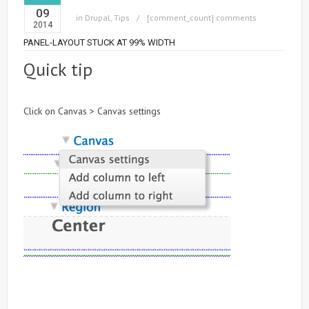
09
in
Drupal
,
Tips
[comment_count] comments
2014
PANEL-LAYOUT STUCK AT 99% WIDTH
Quick tip
Click on Canvas > Canvas settings