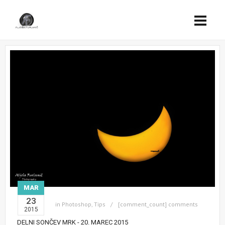
MAR
23
in
Photoshop
,
Tips
[comment_count] comments
2015
DELNI SONČEV MRK - 20. MAREC 2015