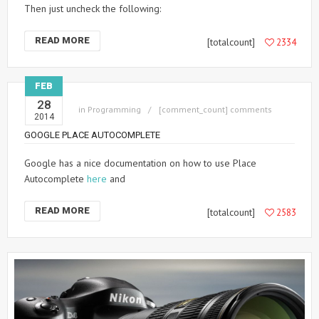
Then just uncheck the following:
READ MORE
[totalcount]
2334
FEB
28
in
Programming
[comment_count] comments
2014
GOOGLE PLACE AUTOCOMPLETE
Google has a nice documentation on how to use Place
Autocomplete
here
and
READ MORE
[totalcount]
2583